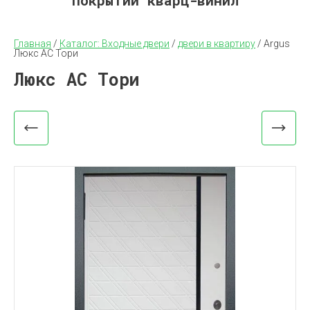
покрытий кварц-винил
Главная
 / 
Каталог: Входные двери
 / 
двери в квартиру
 / 
Argus 
Люкс АС Тори
Люкс АС Тори